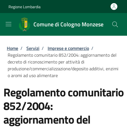
Salta al contenuto principale
Skip to footer content
Regione Lombardia
Comune di Cologno Monzese
Briciole di pane
Home
/
Servizi
/
Imprese e commercio
/
Regolamento comunitario 852/2004: aggiornamento del
decreto di riconoscimento per attività di
produzione/commercializzazione/deposito additivi, enzimi
o aromi ad uso alimentare
Regolamento comunitario
852/2004:
aggiornamento del