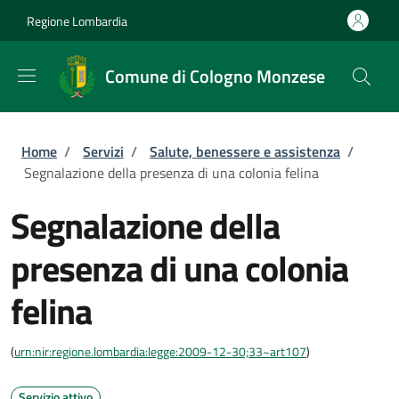
Salta al contenuto principale
Skip to footer content
Regione Lombardia
Comune di Cologno Monzese
Briciole di pane
Home
/
Servizi
/
Salute, benessere e assistenza
/
Segnalazione della presenza di una colonia felina
Segnalazione della
presenza di una colonia
felina
(
urn:nir:regione.lombardia:legge:2009-12-30;33~art107
)
Servizio attivo