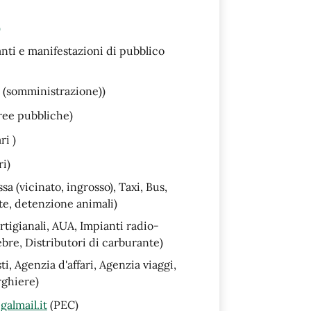
)
anti e manifestazioni di pubblico
i (somministrazione))
ree pubbliche)
ri )
i)
a (vicinato, ingrosso), Taxi, Bus,
e, detenzione animali)
rtigianali, AUA, Impianti radio-
bre, Distributori di carburante)
i, Agenzia d'affari, Agenzia viaggi,
rghiere)
almail.it
(PEC)