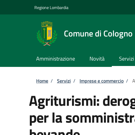
Salta al contenuto principale
Skip to footer content
Regione Lombardia
Comune di Cologno
Amministrazione
Novità
Servizi
Briciole di pane
Home
/
Servizi
/
Imprese e commercio
/
A
Agriturismi: dero
per la somministr
bevande