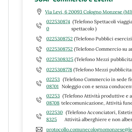
Via Levi, 6 20093 Cologno Monzese (MI
022530874
(Telefono Spettacoli viaggi
0
spettacolo )
0225308752
(Telefono Pubblici eserciz
0225308752
(Telefono Commercio su a
0225308325
(Telefono Mezzi pubblicita
0225308778
(Telefono Mezzi pubblicitar
02253
(Telefono Commercio in sede fiss
08701
Noleggio con e senza conducent
02253
(Telefono Attività produttive e a
08708
telecomunicazione, Attività fune
022530
(Telefono Acconciatori, Estetist
8325
Attività alberghiere e non albe
protocollo.comunecolognomonzese@leg