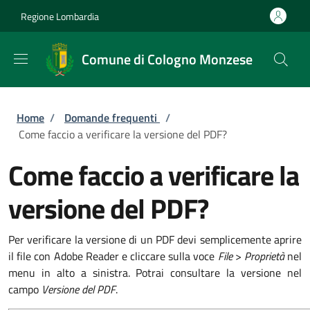
Salta al contenuto principale
Skip to footer content
Regione Lombardia
Comune di Cologno Monzese
Briciole di pane
Home
/
Domande frequenti
/
Come faccio a verificare la versione del PDF?
Come faccio a verificare la
versione del PDF?
Per verificare la versione di un PDF devi semplicemente aprire
il file con Adobe Reader e cliccare sulla voce
File
>
Proprietà
nel
menu in alto a sinistra. Potrai consultare la versione nel
campo
Versione del PDF
.