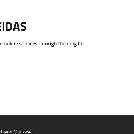
EIDAS
n online services through their digital
ologno Monzese