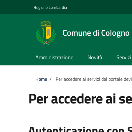
Salta al contenuto principale
Skip to footer content
Regione Lombardia
Comune di Cologno
Amministrazione
Novità
Servizi
Briciole di pane
Home
/
Per accedere ai servizi del portale dev
Per accedere ai se
Autenticazione con 