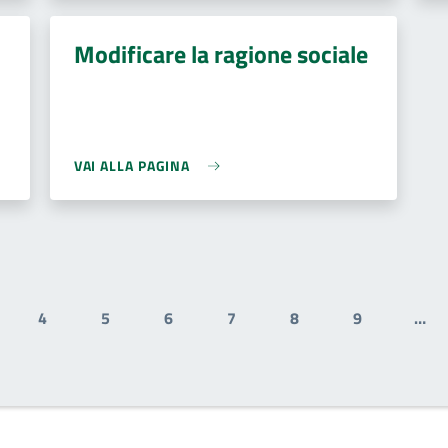
Modificare la ragione sociale
VAI ALLA PAGINA
4
5
6
7
8
9
…
ale
ge
Page
Page
Page
Page
Page
Page