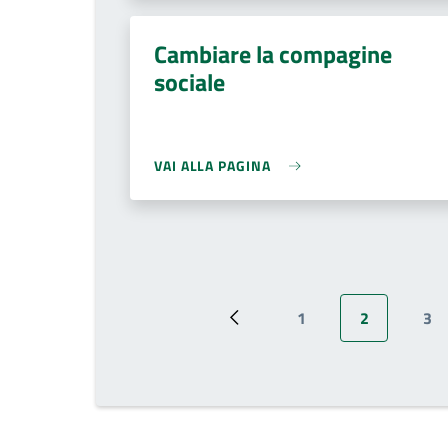
Cambiare la compagine
sociale
VAI ALLA PAGINA
1
2
3
Pagina precedente
Page
Pagina attu
Pa