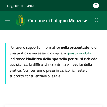
Salta al contenuto principale
Skip to footer content
Regione Lombardia
Comune di Cologno Monzese
Per avere supporto informatico
nella presentazione di
una pratica
è necessario compilare
questo modulo
indicando
l'indirizzo dello sportello per cui si richiede
assistenza
, la difficoltà riscontrata e il
codice della
pratica
. Non verranno prese in carico richieste di
supporto consulenziale o legale.