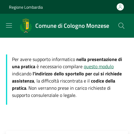
Salta al contenuto principale
Skip to footer content
Regione Lombardia
Comune di Cologno Monzese
Per avere supporto informatico
nella presentazione di
una pratica
è necessario compilare
questo modulo
indicando
l'indirizzo dello sportello per cui si richiede
assistenza
, la difficoltà riscontrata e il
codice della
pratica
. Non verranno prese in carico richieste di
supporto consulenziale o legale.