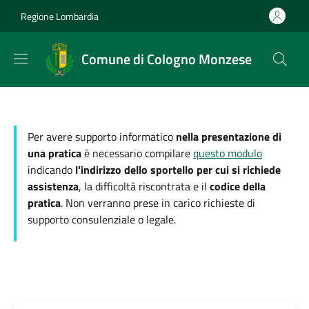
Salta al contenuto principale
Skip to footer content
Regione Lombardia
Comune di Cologno Monzese
Per avere supporto informatico
nella presentazione di
una pratica
è necessario compilare
questo modulo
indicando
l'indirizzo dello sportello per cui si richiede
assistenza
, la difficoltà riscontrata e il
codice della
pratica
. Non verranno prese in carico richieste di
supporto consulenziale o legale.